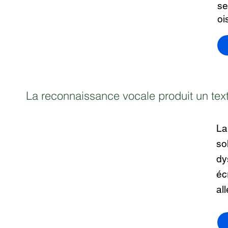
se
oi
La reconnaissance vocale produit un tex
La
so
dy
éc
al