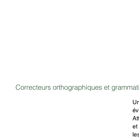
Correcteurs orthographiques et grammat
Un
év
At
et
le