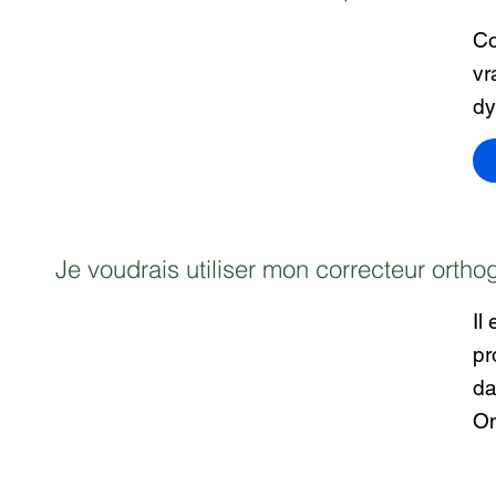
Co
vr
dy
Je voudrais utiliser mon correcteur ortho
Il
pr
da
On